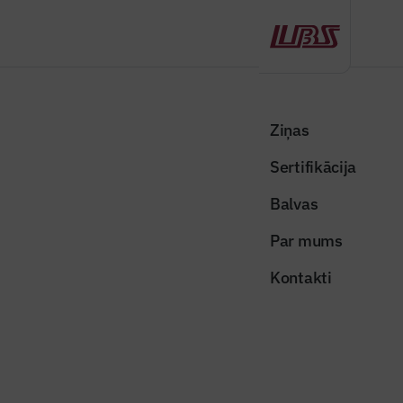
Atpakaļ
Sākums
Visas ziņas
Nozares vēstis
CFLA mājaslapā izveidota jauna sadaļa par Latvijā aktuālajiem PPP
Ziņas
projektiem
Sertifikācija
Nozares vēstis
Balvas
CFLA mājaslapā izveidota jauna
Par mums
sadaļa par Latvijā aktuālajiem PPP
Kontakti
projektiem
Publicēts: 04.02.2026
Skatījumi: 339
Dalīties: