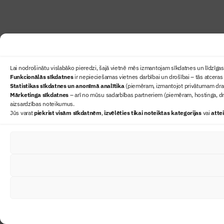
Lai nodrošinātu vislabāko pieredzi, šajā vietnē mēs izmantojam sīkdatnes un līdzīgas 
Funkcionālās sīkdatnes
ir nepieciešamas vietnes darbībai un drošībai – tās atceras 
Statistikas sīkdatnes un anonīmā analītika
(piemēram, izmantojot privātumam draudz
Mārketinga sīkdatnes
– arī no mūsu sadarbības partneriem (piemēram, hostinga, dr
aizsardzības noteikumus.
Jūs varat
piekrist visām sīkdatnēm
,
izvēlēties tikai noteiktas kategorijas
vai
atte