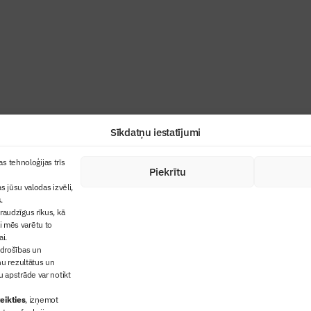
industrijas profesionāļiem un aizraujoša
Sīkdatņu iestatījumi
+371 67845910
s tehnoloģijas trīs
Piekrītu
cija
+371 26461816
s jūsu valodas izvēli,
lbs@blbs.lv
"Būvinženieris"
.
audzīgus rīkus, kā
trijas balvas
ai mēs varētu to
ms
ai.
 drošības un
ņu rezultātus un
 apstrāde var notikt
eikties
, izņemot