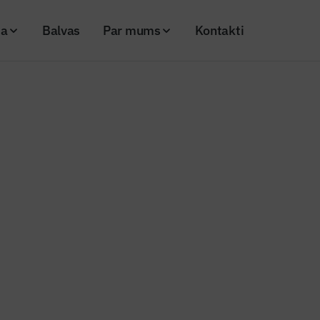
ja
Balvas
Par mums
Kontakti
 šogad plāno veikt mājokļa uzlabošanu
dzīvotāji šogad plāno veikt mājo
nu
26
Skatījumi: 206
Kopēt linku