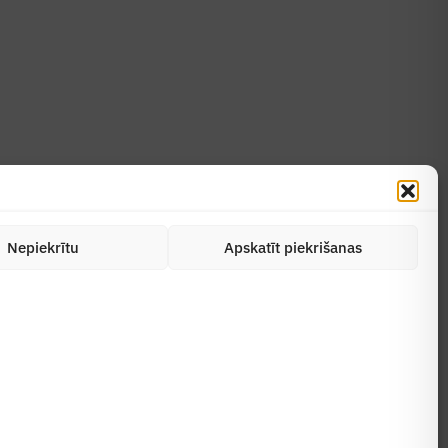
Uzzināt vairāk
Abonēt žurnālu
Nepiekrītu
Apskatīt piekrišanas