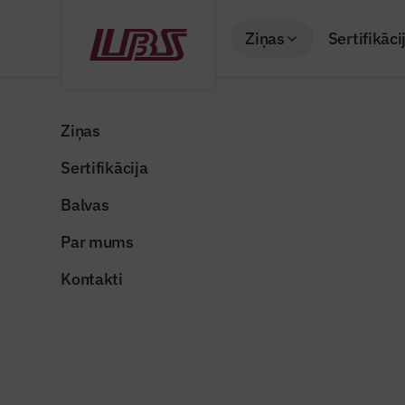
Ziņas
Sertifikāci
Atpakaļ
Sākums
Visas ziņas
Nozares vēstis
Daudzi iedzīvotāji
Ziņas
Sertifikācija
Nozares vēstis
Daudzi ie
Balvas
uzlaboša
Par mums
Publicēts: 19.01.20
Kontakti
Foto ilustratīvs
Dalīties: