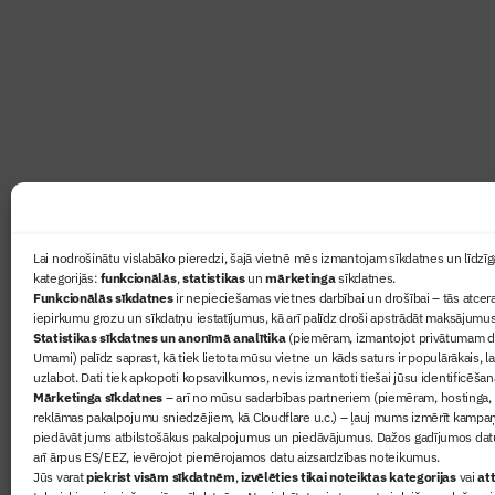
Žurnāls Būvinženieris ir rokasgrāmata būv
lasāmviela par būvniecību ikvienam
Ziņas
Lai nodrošinātu vislabāko pieredzi, šajā vietnē mēs izmantojam sīkdatnes un līdzīga
kategorijās:
funkcionālās
,
statistikas
un
mārketinga
sīkdatnes.
Sertifikā
Funkcionālās sīkdatnes
ir nepieciešamas vietnes darbībai un drošībai – tās atcera
Žurnāls 
iepirkumu grozu un sīkdatņu iestatījumus, kā arī palīdz droši apstrādāt maksājumus
Statistikas sīkdatnes un anonīmā analītika
(piemēram, izmantojot privātumam dr
Būvindus
Umami) palīdz saprast, kā tiek lietota mūsu vietne un kāds saturs ir populārākais, l
Par mu
uzlabot. Dati tiek apkopoti kopsavilkumos, nevis izmantoti tiešai jūsu identificēšan
Mārketinga sīkdatnes
– arī no mūsu sadarbības partneriem (piemēram, hostinga,
reklāmas pakalpojumu sniedzējiem, kā Cloudflare u.c.) – ļauj mums izmērīt kampa
piedāvāt jums atbilstošākus pakalpojumus un piedāvājumus. Dažos gadījumos datu
arī ārpus ES/EEZ, ievērojot piemērojamos datu aizsardzības noteikumus.
Jūs varat
piekrist visām sīkdatnēm
,
izvēlēties tikai noteiktas kategorijas
vai
att