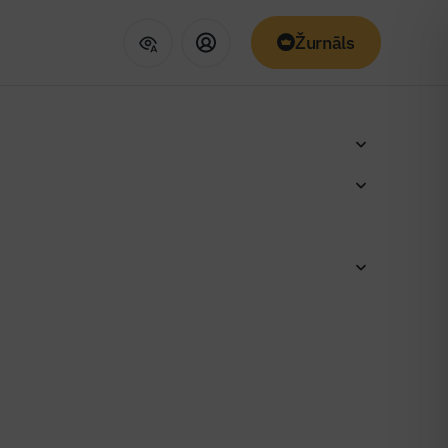
Žurnāls
kļa