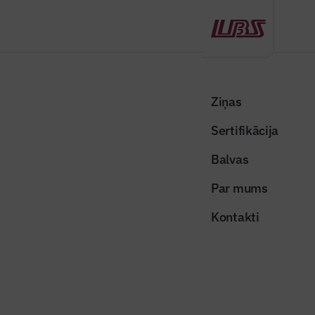
Atpakaļ
Sākums
Visas ziņas
Nozares vēstis
Dzīvojamo māju projektā “Šampētera kvartāls” atzīmē otros spāru
Ziņas
svētkus
Sertifikācija
Nozares vēstis
Balvas
Dzīvojamo māju projektā
Par mums
“Šampētera kvartāls” atzīmē otros
Kontakti
spāru svētkus
Publicēts: 30.06.2026
Skatījumi: 146
Publicitātes foto