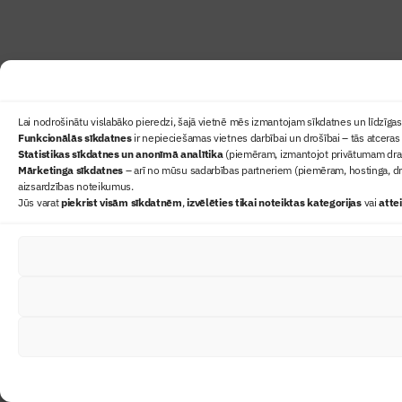
Lai nodrošinātu vislabāko pieredzi, šajā vietnē mēs izmantojam sīkdatnes un līdzīgas 
Funkcionālās sīkdatnes
ir nepieciešamas vietnes darbībai un drošībai – tās atceras 
Statistikas sīkdatnes un anonīmā analītika
(piemēram, izmantojot privātumam draudz
Mārketinga sīkdatnes
– arī no mūsu sadarbības partneriem (piemēram, hostinga, dr
aizsardzības noteikumus.
Jūs varat
piekrist visām sīkdatnēm
,
izvēlēties tikai noteiktas kategorijas
vai
atte