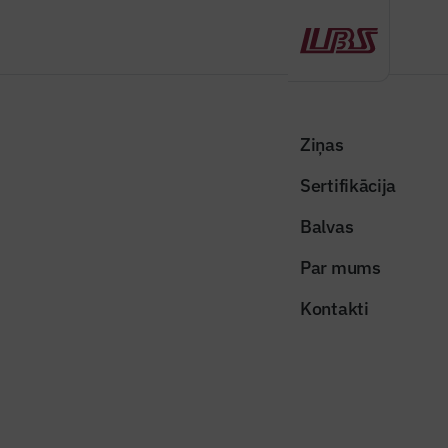
Atpakaļ
Sākums
Visas ziņas
Nozares vēstis
Ekspluatācijā nodod Lielās estrādes būvniecības B posma pirmās
Ziņas
kārtas darbus
Sertifikācija
Valsts un pašvaldības ziņas
Balvas
Ekspluatācijā nodod Lielās
Par mums
estrādes būvniecības B posma
Kontakti
pirmās kārtas darbus
Publicēts: 21.05.2020
Skatījumi: 961
mezaparka_strade