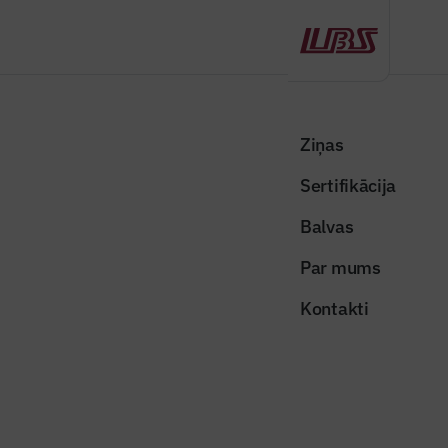
Atpakaļ
Sākums
Visas ziņas
Nozares vēstis
EM budžeta prioritātes – OIK samazināšana, mājokļu pieejamība,
Ziņas
eksports
Sertifikācija
Valsts un pašvaldības ziņas
Balvas
EM budžeta prioritātes – OIK
Par mums
samazināšana, mājokļu
Kontakti
pieejamība, eksports
Publicēts: 30.09.2020
Skatījumi: 442
nauda_aug