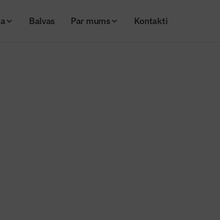
ja
Balvas
Par mums
Kontakti
nas akumulatoru sistēmas sniedz iespēju uzņēmumiem
 uzkrāšanas akumulatoru sistēm
uzņēmumiem
25
Skatījumi: 214
-scaled
Kopēt linku