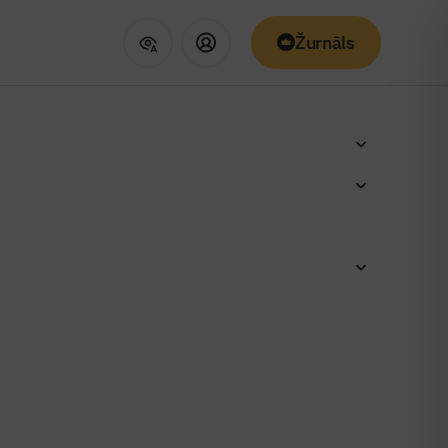
Žurnāls
as sniedz