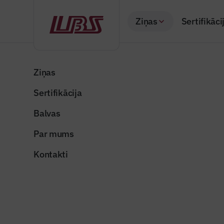
Ziņas
Sertifikāci
Atpakaļ
Sākums
Visas ziņas
Nozares vēstis
Enerģijas uzkrāša
Ziņas
Sertifikācija
Nozares vēstis
Enerģijas
Balvas
iespēju 
Par mums
Publicēts: 19.08.20
Kontakti
elektroenergija_dis
Dalīties: