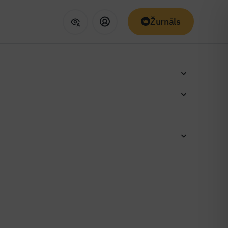
Žurnāls
nominanti