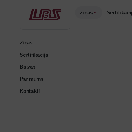
Ziņas
Sertifikāci
Atpakaļ
Sākums
Visas ziņas
Gada labākā būve Latvijā
Skates “G
Ziņas
Sertifikācija
Sadarbības partneru 
Skates “G
Balvas
apmeklē R
Par mums
Publicēts: 17.07.20
Kontakti
img-20200716-wa
Dalīties: