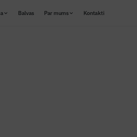
ja
Balvas
Par mums
Kontakti
ada labākā būve Latvijā 2019” nominanti apmeklē Rīgas pils kastelu
ziņas
ada labākā būve Latvijā 2019” 
īgas pils kastelu
20
Skatījumi: 700
0075
Kopēt linku