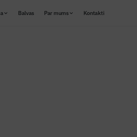
ja
Balvas
Par mums
Kontakti
urpinās būvdarbi Lizuma pamatskolā
 novadā turpinās būvdarbi Lizu
lā
25
Skatījumi: 182
Kopēt linku