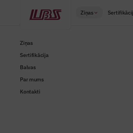
Ziņas
Sertifikāci
Atpakaļ
Sākums
Visas ziņas
Nozares vēstis
Gulbenes novadā t
Ziņas
Sertifikācija
Nozares vēstis
Gulbenes
Balvas
pamatsko
Par mums
Publicēts: 11.12.20
Kontakti
Publicitātes foto
Dalīties: