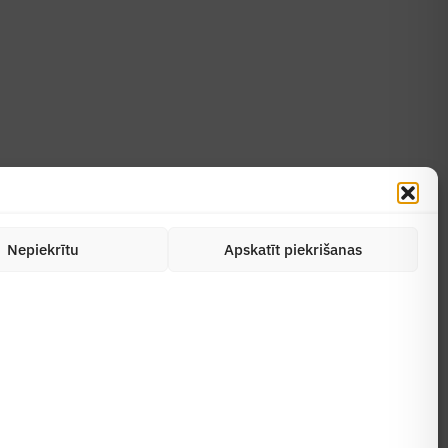
Uzzināt vairāk
Abonēt žurnālu
Nepiekrītu
Apskatīt piekrišanas