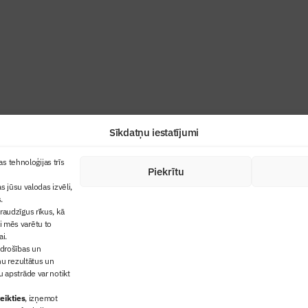
industrijas profesionāļiem un aizraujoša
Sīkdatņu iestatījumi
+371 67845910
s tehnoloģijas trīs
Piekrītu
cija
+371 26461816
s jūsu valodas izvēli,
lbs@blbs.lv
"Būvinženieris"
.
audzīgus rīkus, kā
trijas balvas
ai mēs varētu to
ms
ai.
 drošības un
ņu rezultātus un
 apstrāde var notikt
eikties
, izņemot