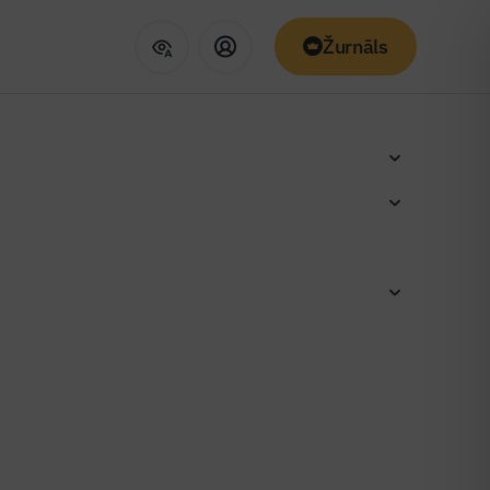
Žurnāls
ma