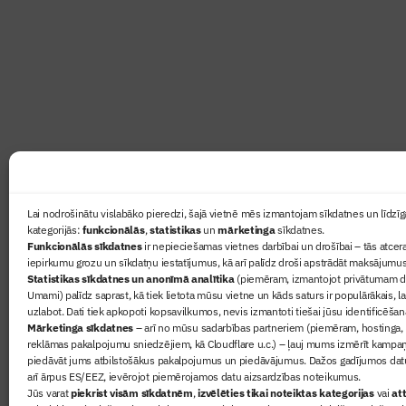
Žurnāls Būvinženieris ir rokasgrāmata būv
lasāmviela par būvniecību ikvienam
Ziņas
Lai nodrošinātu vislabāko pieredzi, šajā vietnē mēs izmantojam sīkdatnes un līdzīga
kategorijās:
funkcionālās
,
statistikas
un
mārketinga
sīkdatnes.
Sertifikā
Funkcionālās sīkdatnes
ir nepieciešamas vietnes darbībai un drošībai – tās atcera
Žurnāls 
iepirkumu grozu un sīkdatņu iestatījumus, kā arī palīdz droši apstrādāt maksājumus
Statistikas sīkdatnes un anonīmā analītika
(piemēram, izmantojot privātumam dr
Būvindus
Umami) palīdz saprast, kā tiek lietota mūsu vietne un kāds saturs ir populārākais, l
Par mu
uzlabot. Dati tiek apkopoti kopsavilkumos, nevis izmantoti tiešai jūsu identificēšan
Mārketinga sīkdatnes
– arī no mūsu sadarbības partneriem (piemēram, hostinga,
reklāmas pakalpojumu sniedzējiem, kā Cloudflare u.c.) – ļauj mums izmērīt kampa
piedāvāt jums atbilstošākus pakalpojumus un piedāvājumus. Dažos gadījumos datu
arī ārpus ES/EEZ, ievērojot piemērojamos datu aizsardzības noteikumus.
Jūs varat
piekrist visām sīkdatnēm
,
izvēlēties tikai noteiktas kategorijas
vai
att