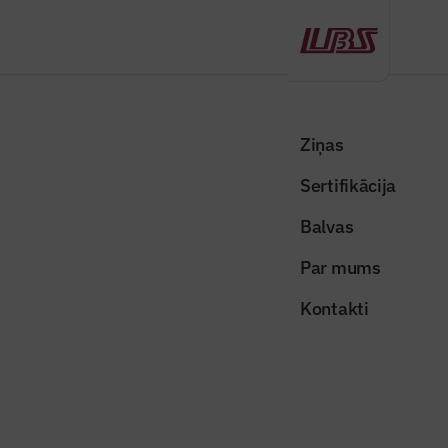
Atpakaļ
Sākums
Visas ziņas
Nozares vēstis
Lielu investīciju projektu īstenošanai nākamajā gadā paredzēti 40 milj.
Ziņas
EUR
Sertifikācija
Nozares vēstis
Balvas
Lielu investīciju projektu
Par mums
īstenošanai nākamajā gadā
Kontakti
paredzēti 40 milj. EUR
Publicēts: 11.12.2025
Skatījumi: 194
Dalīties: