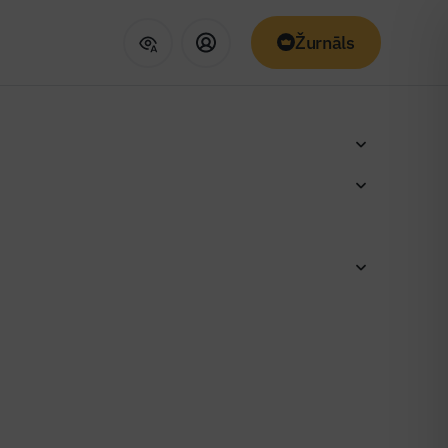
Žurnāls
audu