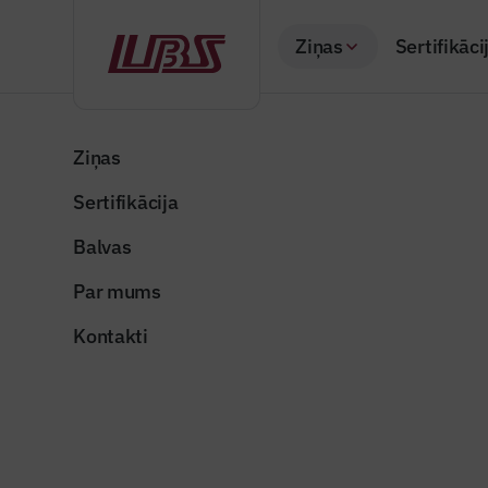
Ziņas
Sertifikāci
Atpakaļ
Sākums
Visas ziņas
Nozares vēstis
Hakatonā “Radi Latg
Ziņas
Sertifikācija
Nozares vēstis
Hakatonā 
Balvas
atsijas p
Par mums
Publicēts: 22.04.20
Kontakti
Publicitātes foto
Dalīties: