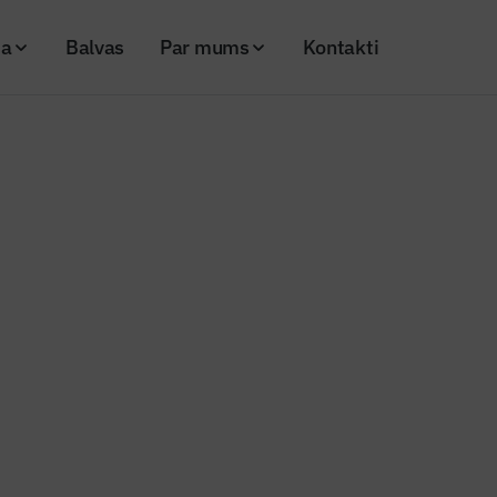
ja
Balvas
Par mums
Kontakti
alei!” uzvar ideja graudu atsijas pārstrādāt kurināmā granulās
“Radi Latgalei!” uzvar ideja gr
ārstrādāt kurināmā granulās
26
Skatījumi: 143
Kopēt linku