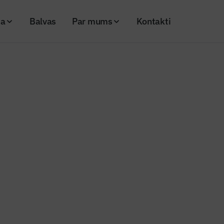
ja
Balvas
Par mums
Kontakti
s iekštelpu temperatūras saglabāšanai bez gaisa kondicioniera
 patīkamas iekštelpu temperatū
nai bez gaisa kondicioniera
26
Skatījumi: 172
Kopēt linku