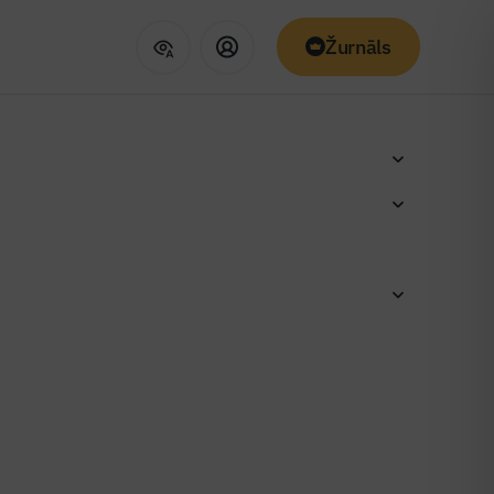
Žurnāls
ras