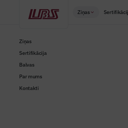
Ziņas
Sertifikāci
Atpakaļ
Sākums
Visas ziņas
Nozares vēstis
Ieteikumi patīkama
Ziņas
Sertifikācija
Nozares vēstis
Ieteikumi
Balvas
saglabāša
Par mums
Publicēts: 04.06.20
Kontakti
Foto ilustratīvs
Dalīties: