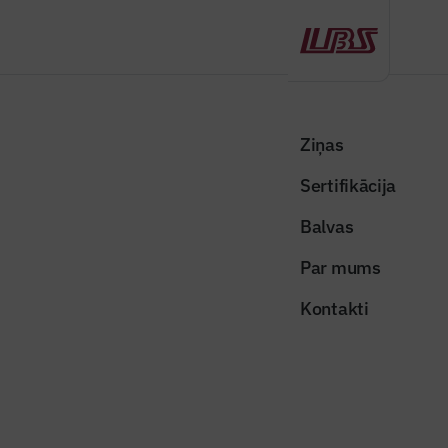
Atpakaļ
Sākums
Visas ziņas
Nozares vēstis
Izsludināts konkurss “Rail Baltica” stacijas lidostā “Rīga”
Ziņas
būvuzraudzībai
Sertifikācija
Valsts un pašvaldības ziņas
Balvas
Izsludināts konkurss “Rail Baltica”
Par mums
stacijas lidostā “Rīga”
Kontakti
būvuzraudzībai
Publicēts: 13.07.2020
Skatījumi: 765
railbaltica4