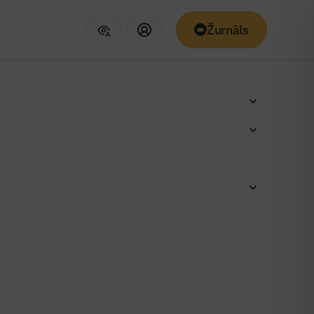
Žurnāls
tāvīgi
ūru