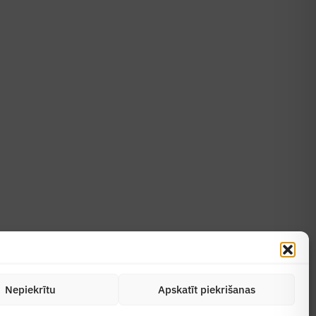
Uzzināt vairāk
Abonēt žurnālu
Nepiekrītu
Apskatīt piekrišanas