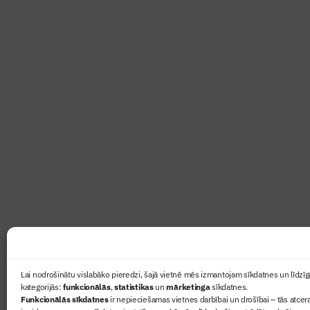
Abonē žurnālu “Būvinženie
Žurnāls Būvinženieris ir rokasgrāmata būv
lasāmviela par būvniecību ikvienam
Ziņas
Lai nodrošinātu vislabāko pieredzi, šajā vietnē mēs izmantojam sīkdatnes un līdzīga
kategorijās:
funkcionālās
,
statistikas
un
mārketinga
sīkdatnes.
Sertifikā
Funkcionālās sīkdatnes
ir nepieciešamas vietnes darbībai un drošībai – tās atcera