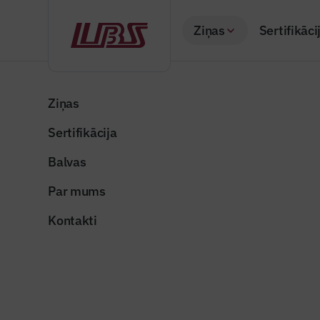
Ziņas
Sertifikāci
Atpakaļ
Sākums
Visas ziņas
Nozares vēstis
Jaunā Rīgas Centrāl
Ziņas
Sertifikācija
Nozares vēstis
Jaunā Rīg
Balvas
funkcionē
Par mums
Publicēts: 28.05.20
Kontakti
Publicitātes foto
Dalīties: