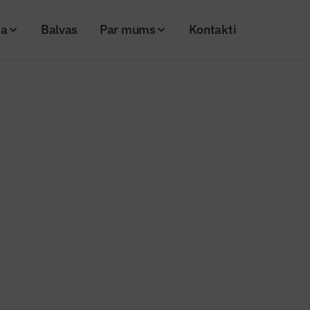
ja
Balvas
Par mums
Kontakti
ā stacija pāriet uz pastāvīgi funkcionējošu elektroapgādes infrastruktūru
as Centrālā stacija pāriet uz pas
jošu elektroapgādes infrastrukt
26
Skatījumi: 292
Kopēt linku