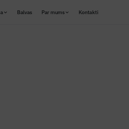
ja
Balvas
Par mums
Kontakti
pircēji nereti izrāda interesi par gāzes pievadu
rojektos pircēji nereti izrāda in
evadu
26
Skatījumi: 207
Kopēt linku