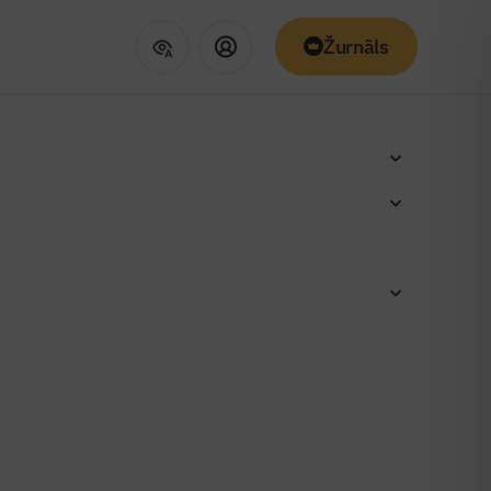
Žurnāls
teresi par