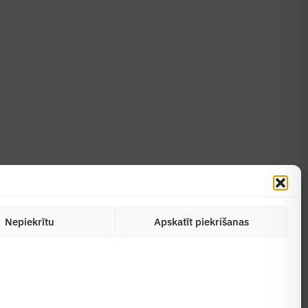
Uzzināt vairāk
Abonēt žurnālu
Nepiekrītu
Apskatīt piekrišanas