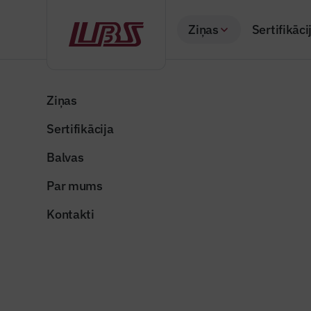
Ziņas
Sertifikāci
Atpakaļ
Sākums
Visas ziņas
Nozares vēstis
Jaunajos projektos 
Ziņas
Sertifikācija
Nozares vēstis
Jaunajos p
Balvas
gāzes pi
Par mums
Publicēts: 08.01.20
Kontakti
Foto ilustratīvs
Dalīties: