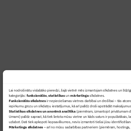
Abonē žurnālu “Būvinženie
Žurnāls Būvinženieris ir rokasgrāmata būv
lasāmviela par būvniecību ikvienam
Ziņas
Lai nodrošinātu vislabāko pieredzi, šajā vietnē mēs izmantojam sīkdatnes un līdzīga
kategorijās:
funkcionālās
,
statistikas
un
mārketinga
sīkdatnes.
Sertifikā
Funkcionālās sīkdatnes
ir nepieciešamas vietnes darbībai un drošībai – tās atcera
Žurnāls 
iepirkumu grozu un sīkdatņu iestatījumus, kā arī palīdz droši apstrādāt maksājumus
Statistikas sīkdatnes un anonīmā analītika
(piemēram, izmantojot privātumam dr
Būvindus
Umami) palīdz saprast, kā tiek lietota mūsu vietne un kāds saturs ir populārākais, l
Par mu
uzlabot. Dati tiek apkopoti kopsavilkumos, nevis izmantoti tiešai jūsu identificēšan
Mārketinga sīkdatnes
– arī no mūsu sadarbības partneriem (piemēram, hostinga,