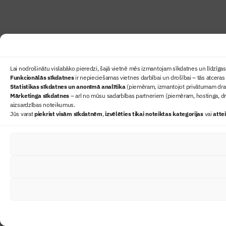
Lai nodrošinātu vislabāko pieredzi, šajā vietnē mēs izmantojam sīkdatnes un līdzīgas 
Funkcionālās sīkdatnes
ir nepieciešamas vietnes darbībai un drošībai – tās atceras 
Statistikas sīkdatnes un anonīmā analītika
(piemēram, izmantojot privātumam draudz
Mārketinga sīkdatnes
– arī no mūsu sadarbības partneriem (piemēram, hostinga, dr
aizsardzības noteikumus.
Jūs varat
piekrist visām sīkdatnēm
,
izvēlēties tikai noteiktas kategorijas
vai
atte