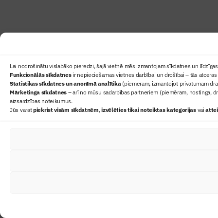
Lai nodrošinātu vislabāko pieredzi, šajā vietnē mēs izmantojam sīkdatnes un līdzīgas 
Funkcionālās sīkdatnes
ir nepieciešamas vietnes darbībai un drošībai – tās atceras 
Statistikas sīkdatnes un anonīmā analītika
(piemēram, izmantojot privātumam draudz
Mārketinga sīkdatnes
– arī no mūsu sadarbības partneriem (piemēram, hostinga, dr
aizsardzības noteikumus.
Jūs varat
piekrist visām sīkdatnēm
,
izvēlēties tikai noteiktas kategorijas
vai
atte