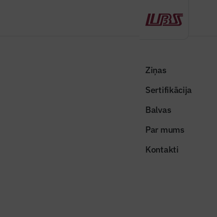
Atpakaļ
Sākums
Visas ziņas
Nozares vēstis
Kuldīgā ekspluatācijā nodota “Stiga RM” bērza saplākšņa
Ziņas
tālākapstrādes rūpnīca
Sertifikācija
Nozares vēstis
Balvas
Kuldīgā ekspluatācijā nodota
Par mums
“Stiga RM” bērza saplākšņa
Kontakti
tālākapstrādes rūpnīca
Publicēts: 16.04.2026
Skatījumi: 259
Publicitātes foto