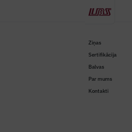
Atpakaļ
Sākums
Visas ziņas
Nozares vēstis
Latvijas būvniecības nozares pārstāve ievēlēta FIDIC labās prakses
Ziņas
komitejas vadībā
Sertifikācija
Nozares vēstis
Balvas
Latvijas būvniecības nozares
Par mums
pārstāve ievēlēta FIDIC labās
Kontakti
prakses komitejas vadībā
Publicēts: 10.03.2026
Skatījumi: 361
Zanda Zariņa