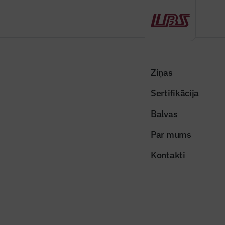
Atpakaļ
Sākums
Visas ziņas
Nozares vēstis
Latvijas Goda ģimenēm pieejams atbalsts azbestu saturošā šīfera
Ziņas
nodošanai
Sertifikācija
Nozares vēstis
Balvas
Latvijas Goda ģimenēm pieejams
Par mums
atbalsts azbestu saturošā šīfera
Kontakti
nodošanai
Publicēts: 19.06.2026
Skatījumi: 190
Attēls ilustratīvs