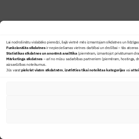
Lai nodrošinātu vislabāko pieredzi, šajā vietnē mēs izmantojam sīkdatnes un līdzīgas 
Funkcionālās sīkdatnes
ir nepieciešamas vietnes darbībai un drošībai – tās atceras 
Statistikas sīkdatnes un anonīmā analītika
(piemēram, izmantojot privātumam draudz
Mārketinga sīkdatnes
– arī no mūsu sadarbības partneriem (piemēram, hostinga, dr
aizsardzības noteikumus.
Jūs varat
piekrist visām sīkdatnēm
,
izvēlēties tikai noteiktas kategorijas
vai
atte