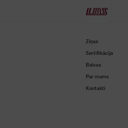
Atpakaļ
Sākums
Visas ziņas
Nozares vēstis
Liepājā starptautiskā konferencē diskutēs par energoefektivitāti
Ziņas
publiskajās ēkās
Sertifikācija
Nozares vēstis
Balvas
Liepājā starptautiskā konferencē
Par mums
diskutēs par energoefektivitāti
Kontakti
publiskajās ēkās
Publicēts: 31.03.2026
Skatījumi: 204
Foto ilustratīvs