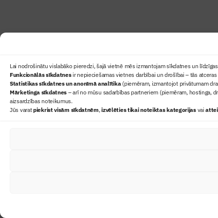
Lai nodrošinātu vislabāko pieredzi, šajā vietnē mēs izmantojam sīkdatnes un līdzīgas 
Funkcionālās sīkdatnes
ir nepieciešamas vietnes darbībai un drošībai – tās atceras 
Statistikas sīkdatnes un anonīmā analītika
(piemēram, izmantojot privātumam draudz
Mārketinga sīkdatnes
– arī no mūsu sadarbības partneriem (piemēram, hostinga, dr
aizsardzības noteikumus.
Jūs varat
piekrist visām sīkdatnēm
,
izvēlēties tikai noteiktas kategorijas
vai
atte