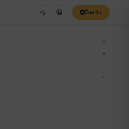
Žurnāls
zīvokļu