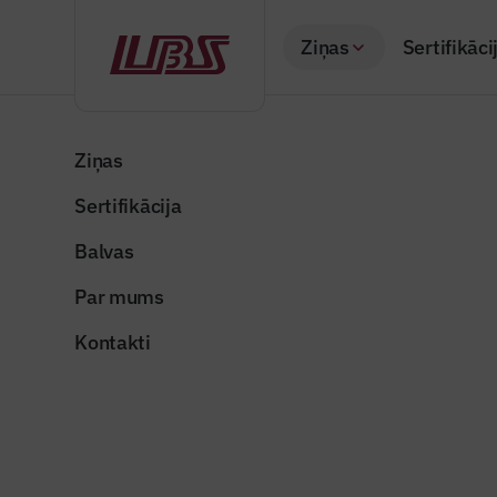
Ziņas
Sertifikāci
Atpakaļ
Sākums
Visas ziņas
Nozares vēstis
Liepājā top jauns,
Ziņas
Sertifikācija
Nozares vēstis
Liepājā t
Balvas
nams
Par mums
Publicēts: 27.10.20
Kontakti
Publicitātes attēls
Dalīties: