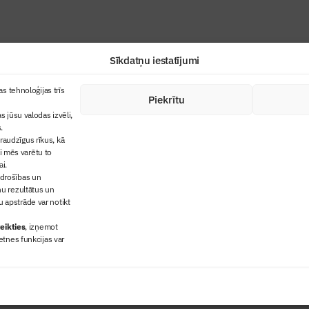
Sīkdatņu iestatījumi
+371 67845910
s tehnoloģijas trīs
Piekrītu
cija
+371 26461816
s jūsu valodas izvēli,
lbs@blbs.lv
"Būvinženieris"
.
audzīgus rīkus, kā
trijas balvas
ai mēs varētu to
ms
ai.
 drošības un
ņu rezultātus un
 apstrāde var notikt
eikties
, izņemot
etnes funkcijas var