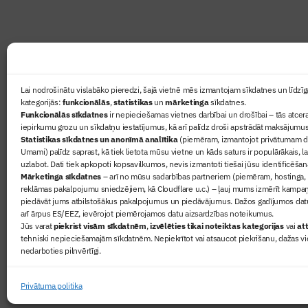
Ziņas
Lai nodrošinātu vislabāko pieredzi, šajā vietnē mēs izmantojam sīkdatnes un līdzīga
kategorijās:
funkcionālās
,
statistikas
un
mārketinga
sīkdatnes.
Sertifikā
Funkcionālās sīkdatnes
ir nepieciešamas vietnes darbībai un drošībai – tās atcera
Žurnāls 
iepirkumu grozu un sīkdatņu iestatījumus, kā arī palīdz droši apstrādāt maksājumus
Statistikas sīkdatnes un anonīmā analītika
(piemēram, izmantojot privātumam dr
Būvindus
Umami) palīdz saprast, kā tiek lietota mūsu vietne un kāds saturs ir populārākais, l
Par mu
uzlabot. Dati tiek apkopoti kopsavilkumos, nevis izmantoti tiešai jūsu identificēšan
Mārketinga sīkdatnes
– arī no mūsu sadarbības partneriem (piemēram, hostinga,
reklāmas pakalpojumu sniedzējiem, kā Cloudflare u.c.) – ļauj mums izmērīt kampa
piedāvāt jums atbilstošākus pakalpojumus un piedāvājumus. Dažos gadījumos datu
arī ārpus ES/EEZ, ievērojot piemērojamos datu aizsardzības noteikumus.
Jūs varat
piekrist visām sīkdatnēm
,
izvēlēties tikai noteiktas kategorijas
vai
att
tehniski nepieciešamajām sīkdatnēm. Nepiekrītot vai atsaucot piekrišanu, dažas vi
nedarboties pilnvērtīgi.
© 2026 Visas tiesības aizsargātas
Privātuma politika
Privātuma politika