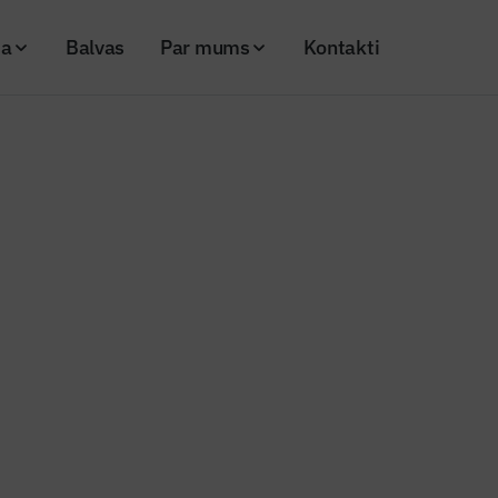
ja
Balvas
Par mums
Kontakti
 energoefektīvs daudzdzīvokļu nams
op jauns, energoefektīvs daudzd
25
Skatījumi: 138
Kopēt linku