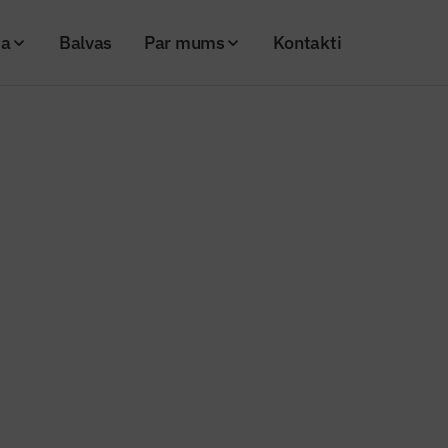
ja
Balvas
Par mums
Kontakti
šanas nodrošināšanai plānots noteikt stingrākas drošuma prasības
šas lietošanas nodrošināšanai pl
tingrākas drošuma prasības
20
Skatījumi: 576
Kopēt linku