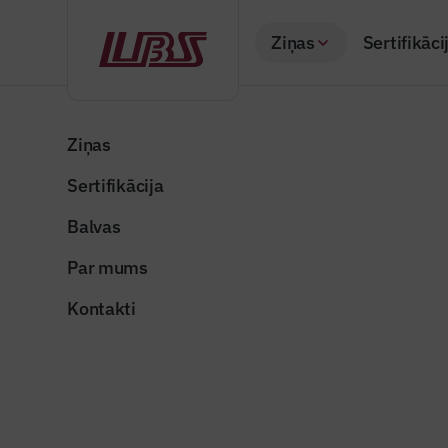
Ziņas
Sertifikāci
Atpakaļ
Sākums
Visas ziņas
Nozares vēstis
Liftu drošas lieto
Ziņas
Sertifikācija
Nozares vēstis
Liftu dro
Balvas
noteikt s
Par mums
Publicēts: 02.07.20
Kontakti
lifts
Dalīties: