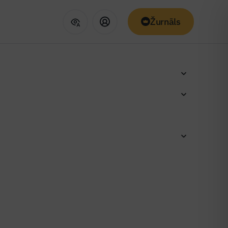
Žurnāls
ānots