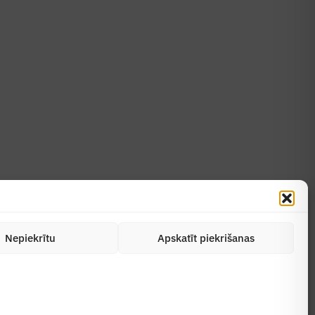
Uzzināt vairāk
Abonēt žurnālu
Nepiekrītu
Apskatīt piekrišanas