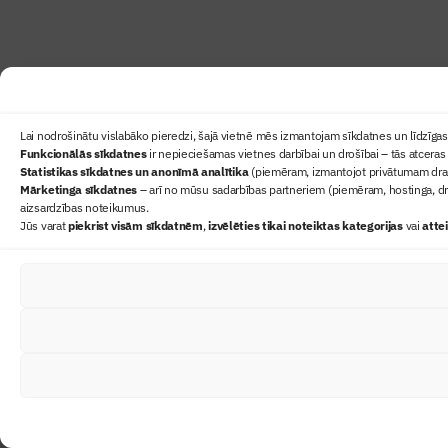
Lai nodrošinātu vislabāko pieredzi, šajā vietnē mēs izmantojam sīkdatnes un līdzīgas 
Funkcionālās sīkdatnes
ir nepieciešamas vietnes darbībai un drošībai – tās atceras 
Statistikas sīkdatnes un anonīmā analītika
(piemēram, izmantojot privātumam draudz
Mārketinga sīkdatnes
– arī no mūsu sadarbības partneriem (piemēram, hostinga, dr
aizsardzības noteikumus.
Jūs varat
piekrist visām sīkdatnēm
,
izvēlēties tikai noteiktas kategorijas
vai
atte