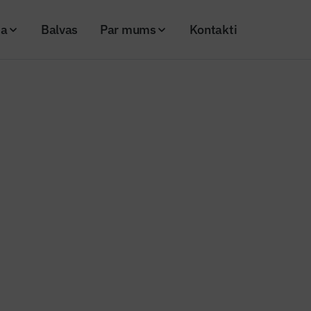
ja
Balvas
Par mums
Kontakti
o uzņēmumu nozarē vairāk nekā jauno
nženieris"
o uzņēmumu nozarē vairāk nekā 
24
Skatījumi: 943
Kopēt linku