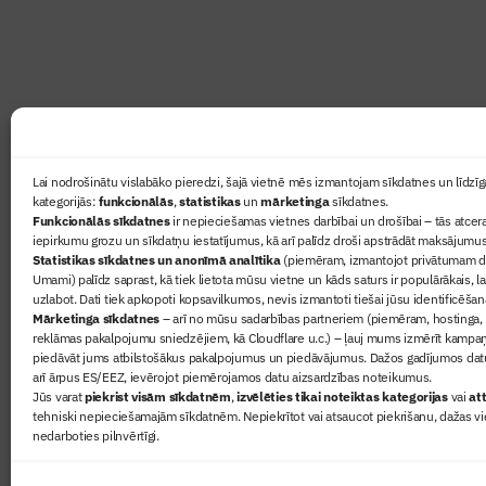
lasāmviela par būvniecību ikvienam
Ziņas
Lai nodrošinātu vislabāko pieredzi, šajā vietnē mēs izmantojam sīkdatnes un līdzīga
kategorijās:
funkcionālās
,
statistikas
un
mārketinga
sīkdatnes.
Sertifikā
Funkcionālās sīkdatnes
ir nepieciešamas vietnes darbībai un drošībai – tās atcera
Žurnāls 
iepirkumu grozu un sīkdatņu iestatījumus, kā arī palīdz droši apstrādāt maksājumus
Statistikas sīkdatnes un anonīmā analītika
(piemēram, izmantojot privātumam dr
Būvindus
Umami) palīdz saprast, kā tiek lietota mūsu vietne un kāds saturs ir populārākais, l
Par mu
uzlabot. Dati tiek apkopoti kopsavilkumos, nevis izmantoti tiešai jūsu identificēšan
Mārketinga sīkdatnes
– arī no mūsu sadarbības partneriem (piemēram, hostinga,
reklāmas pakalpojumu sniedzējiem, kā Cloudflare u.c.) – ļauj mums izmērīt kampa
piedāvāt jums atbilstošākus pakalpojumus un piedāvājumus. Dažos gadījumos datu
arī ārpus ES/EEZ, ievērojot piemērojamos datu aizsardzības noteikumus.
Jūs varat
piekrist visām sīkdatnēm
,
izvēlēties tikai noteiktas kategorijas
vai
att
tehniski nepieciešamajām sīkdatnēm. Nepiekrītot vai atsaucot piekrišanu, dažas vi
nedarboties pilnvērtīgi.
© 2026 Visas tiesības aizsargātas
Privātuma politika