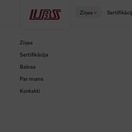
Ziņas
Sertifikāci
Atpakaļ
Sākums
Visas ziņas
Būvindustrijas lielā balva
Likvidēt
Ziņas
Sertifikācija
Raksti žurnālā "Būvi
Likvidēt
Balvas
Publicēts: 29.04.20
Par mums
Kontakti
lursoft-grafiki1
Dalīties: