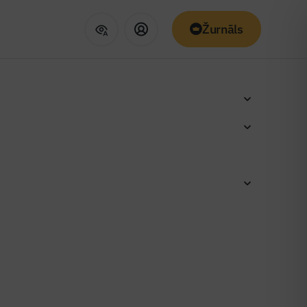
Žurnāls
jauno