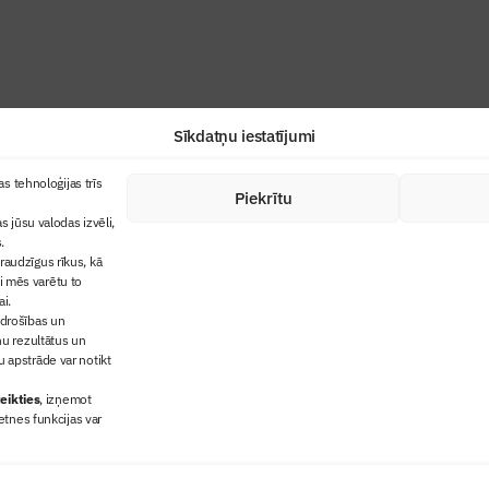
Sīkdatņu iestatījumi
+371 67845910
s tehnoloģijas trīs
Piekrītu
cija
+371 26461816
s jūsu valodas izvēli,
lbs@blbs.lv
"Būvinženieris"
.
audzīgus rīkus, kā
trijas balvas
ai mēs varētu to
ms
ai.
 drošības un
ņu rezultātus un
 apstrāde var notikt
eikties
, izņemot
etnes funkcijas var