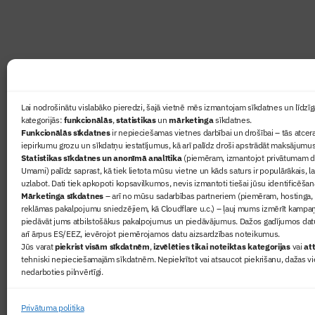
Ziņas
Lai nodrošinātu vislabāko pieredzi, šajā vietnē mēs izmantojam sīkdatnes un līdzīga
kategorijās:
funkcionālās
,
statistikas
un
mārketinga
sīkdatnes.
Sertifikā
Funkcionālās sīkdatnes
ir nepieciešamas vietnes darbībai un drošībai – tās atcera
Žurnāls 
iepirkumu grozu un sīkdatņu iestatījumus, kā arī palīdz droši apstrādāt maksājumus
Statistikas sīkdatnes un anonīmā analītika
(piemēram, izmantojot privātumam dr
Būvindus
Umami) palīdz saprast, kā tiek lietota mūsu vietne un kāds saturs ir populārākais, l
Par mu
uzlabot. Dati tiek apkopoti kopsavilkumos, nevis izmantoti tiešai jūsu identificēšan
Mārketinga sīkdatnes
– arī no mūsu sadarbības partneriem (piemēram, hostinga,
reklāmas pakalpojumu sniedzējiem, kā Cloudflare u.c.) – ļauj mums izmērīt kampa
piedāvāt jums atbilstošākus pakalpojumus un piedāvājumus. Dažos gadījumos datu
arī ārpus ES/EEZ, ievērojot piemērojamos datu aizsardzības noteikumus.
Jūs varat
piekrist visām sīkdatnēm
,
izvēlēties tikai noteiktas kategorijas
vai
att
tehniski nepieciešamajām sīkdatnēm. Nepiekrītot vai atsaucot piekrišanu, dažas vi
nedarboties pilnvērtīgi.
© 2026 Visas tiesības aizsargātas
Privātuma politika
Privātuma politika