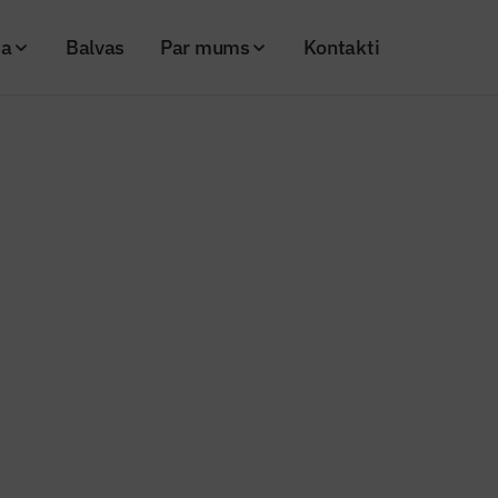
ja
Balvas
Par mums
Kontakti
lā balva
ogalerijas
LBS valdes vēlēšanas 2024
LBS vald