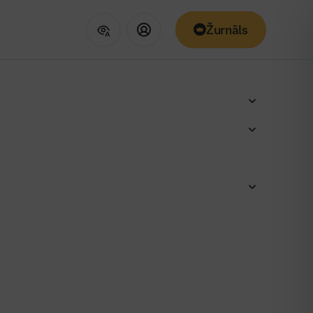
Žurnāls
es vēlēšanas 2021
LBS apbalvojumi