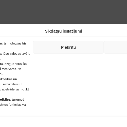
Sīkdatņu iestatījumi
+371 67845910
s tehnoloģijas trīs
Piekrītu
cija
+371 26461816
s jūsu valodas izvēli,
lbs@blbs.lv
"Būvinženieris"
.
audzīgus rīkus, kā
trijas balvas
ai mēs varētu to
ms
ai.
 drošības un
ņu rezultātus un
 apstrāde var notikt
eikties
, izņemot
etnes funkcijas var