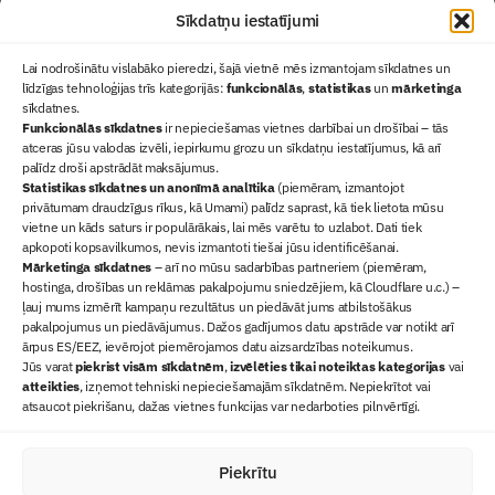
Sīkdatņu iestatījumi
Lai nodrošinātu vislabāko pieredzi, šajā vietnē mēs izmantojam sīkdatnes un
līdzīgas tehnoloģijas trīs kategorijās:
funkcionālās
,
statistikas
un
mārketinga
sīkdatnes.
Funkcionālās sīkdatnes
ir nepieciešamas vietnes darbībai un drošībai – tās
atceras jūsu valodas izvēli, iepirkumu grozu un sīkdatņu iestatījumus, kā arī
Ziņas
palīdz droši apstrādāt maksājumus.
Statistikas sīkdatnes un anonīmā analītika
Sertifikācija
(piemēram, izmantojot
privātumam draudzīgus rīkus, kā Umami) palīdz saprast, kā tiek lietota mūsu
Žurnāls "Būvinženieris"
vietne un kāds saturs ir populārākais, lai mēs varētu to uzlabot. Dati tiek
Būvindustrijas balvas
apkopoti kopsavilkumos, nevis izmantoti tiešai jūsu identificēšanai.
Mārketinga sīkdatnes
– arī no mūsu sadarbības partneriem (piemēram,
Par mums
hostinga, drošības un reklāmas pakalpojumu sniedzējiem, kā Cloudflare u.c.) –
+371 67845910
ļauj mums izmērīt kampaņu rezultātus un piedāvāt jums atbilstošākus
pakalpojumus un piedāvājumus. Dažos gadījumos datu apstrāde var notikt arī
+371 26461816
ārpus ES/EEZ, ievērojot piemērojamos datu aizsardzības noteikumus.
lbs@blbs.lv
Jūs varat
piekrist visām sīkdatnēm
,
izvēlēties tikai noteiktas kategorijas
vai
atteikties
, izņemot tehniski nepieciešamajām sīkdatnēm. Nepiekrītot vai
atsaucot piekrišanu, dažas vietnes funkcijas var nedarboties pilnvērtīgi.
Piekrītu