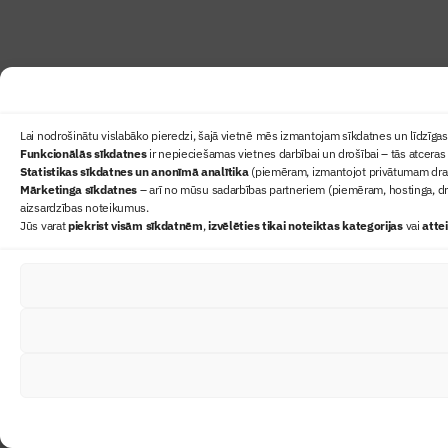
Lai nodrošinātu vislabāko pieredzi, šajā vietnē mēs izmantojam sīkdatnes un līdzīgas 
Funkcionālās sīkdatnes
ir nepieciešamas vietnes darbībai un drošībai – tās atceras 
Statistikas sīkdatnes un anonīmā analītika
(piemēram, izmantojot privātumam draudz
Mārketinga sīkdatnes
– arī no mūsu sadarbības partneriem (piemēram, hostinga, dr
aizsardzības noteikumus.
Jūs varat
piekrist visām sīkdatnēm
,
izvēlēties tikai noteiktas kategorijas
vai
atte