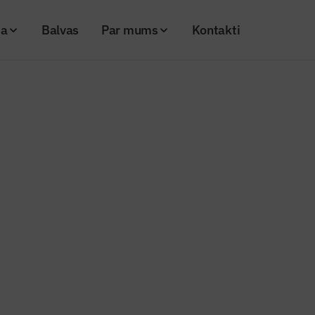
ja
Balvas
Par mums
Kontakti
 pieteikšana Būvindustrijas lielajai balvai
balva
pretendentu pieteikšana Būvind
lvai
25
Skatījumi: 407
balva
Kopēt linku