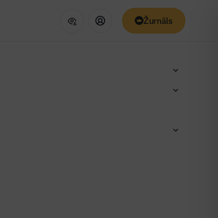
Žurnāls
ustrijas