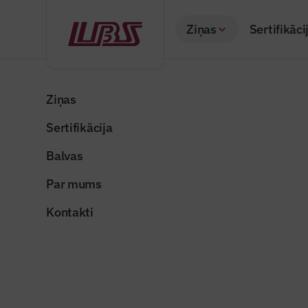
Ziņas
Sertifikāci
Atpakaļ
Sākums
Visas ziņas
Izceltās ziņas
Sākusies pretendentu
Ziņas
Sertifikācija
Būvindustrijas lielā 
Sākusies 
Balvas
lielajai ba
Par mums
Publicēts: 10.04.20
Kontakti
blb_buvindustrijas_
Dalīties: