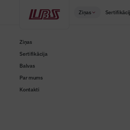
Ziņas
Sertifikāci
Atpakaļ
Sākums
Visas ziņas
LBS vēstis
Nākotne ir mūsu šodien
Ziņas
Sertifikācija
Būvindustrijas lielā 
Nākotne i
Balvas
Publicēts: 23.07.20
Par mums
Kontakti
ugis-bratuskins
Dalīties: