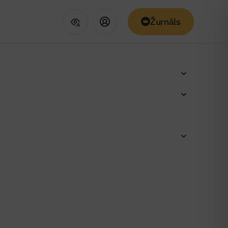
Žurnāls