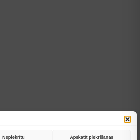
Uzzināt vairāk
Abonēt žurnālu
Nepiekrītu
Apskatīt piekrišanas