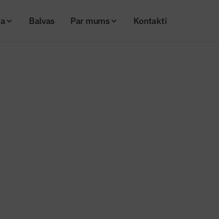
ja
Balvas
Par mums
Kontakti
as atbildība
balva
r mūsu šodienas atbildība
25
Skatījumi: 342
Kopēt linku