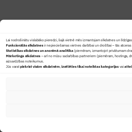
Lai nodrošinātu vislabāko pieredzi, šajā vietnē mēs izmantojam sīkdatnes un līdzīgas 
Funkcionālās sīkdatnes
ir nepieciešamas vietnes darbībai un drošībai – tās atceras 
Statistikas sīkdatnes un anonīmā analītika
(piemēram, izmantojot privātumam draudz
Mārketinga sīkdatnes
– arī no mūsu sadarbības partneriem (piemēram, hostinga, dr
aizsardzības noteikumus.
Jūs varat
piekrist visām sīkdatnēm
,
izvēlēties tikai noteiktas kategorijas
vai
atte