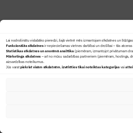
Lai nodrošinātu vislabāko pieredzi, šajā vietnē mēs izmantojam sīkdatnes un līdzīgas 
Funkcionālās sīkdatnes
ir nepieciešamas vietnes darbībai un drošībai – tās atceras 
Statistikas sīkdatnes un anonīmā analītika
(piemēram, izmantojot privātumam draudz
Mārketinga sīkdatnes
– arī no mūsu sadarbības partneriem (piemēram, hostinga, dr
aizsardzības noteikumus.
Jūs varat
piekrist visām sīkdatnēm
,
izvēlēties tikai noteiktas kategorijas
vai
atte