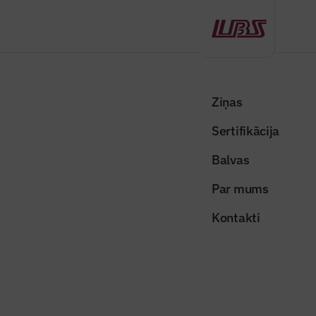
Atpakaļ
Sākums
Visas ziņas
Nozares vēstis
Limbažos sākta mājokļu pielāgošana cilvēkiem ar kustību
Ziņas
traucējumiem
Sertifikācija
Nozares vēstis
Balvas
Limbažos sākta mājokļu
Par mums
pielāgošana cilvēkiem ar kustību
Kontakti
traucējumiem
Publicēts: 05.01.2026
Skatījumi: 159
Foto ilustratīvs