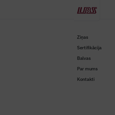
Atpakaļ
Sākums
Visas ziņas
Nozares vēstis
Līvānos sāk gājēju tilta pār Dubnas upi pārbūvi un pievedceliņu
Ziņas
atjaunošanu
Sertifikācija
Nozares vēstis
Balvas
Līvānos sāk gājēju tilta pār Dubnas
Par mums
upi pārbūvi un pievedceliņu
Kontakti
atjaunošanu
Publicēts: 24.03.2026
Skatījumi: 189
Publicitātes foto