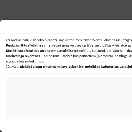
Lai nodrošinātu vislabāko pieredzi, šajā vietnē mēs izmantojam sīkdatnes un līdzīgas 
Funkcionālās sīkdatnes
ir nepieciešamas vietnes darbībai un drošībai – tās atceras 
Statistikas sīkdatnes un anonīmā analītika
(piemēram, izmantojot privātumam draudz
Mārketinga sīkdatnes
– arī no mūsu sadarbības partneriem (piemēram, hostinga, dr
aizsardzības noteikumus.
Jūs varat
piekrist visām sīkdatnēm
,
izvēlēties tikai noteiktas kategorijas
vai
atte