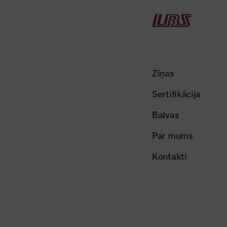
Atpakaļ
Sākums
Visas ziņas
Nozares vēstis
Mainīgie laikapstākļi veicina bedru veidošanos uz novecojuša asfalta
Ziņas
seguma
Sertifikācija
Nozares vēstis
Balvas
Mainīgie laikapstākļi veicina bedru
Par mums
veidošanos uz novecojuša asfalta
Kontakti
seguma
Publicēts: 27.02.2026
Skatījumi: 215
Foto ilustratīvs