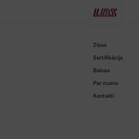
Atpakaļ
Sākums
Visas ziņas
Nozares vēstis
“Merko mājas” sāks jaunu projektu – zemesgabalu ciematu
Ziņas
“Silaciems” Pierīgā
Sertifikācija
Nozares vēstis
Balvas
“Merko mājas” sāks jaunu
Par mums
projektu – zemesgabalu ciematu
Kontakti
“Silaciems” Pierīgā
Publicēts: 01.06.2026
Skatījumi: 194
Publicitātes attēls