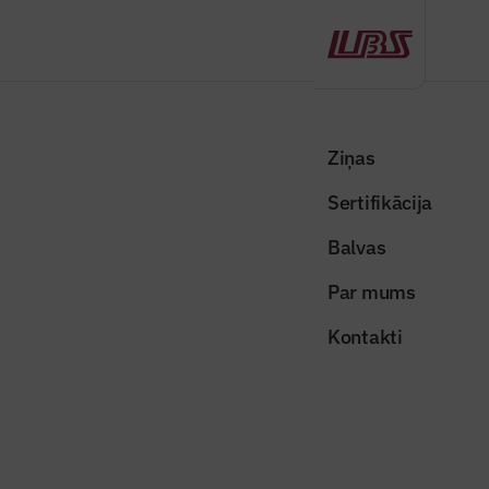
Atpakaļ
Sākums
Visas ziņas
Nozares vēstis
Metu konkursā par AB dambja publiskās ārtelpas attīstību iesniegti 7
Ziņas
piedāvājumi
Sertifikācija
Nozares vēstis
Balvas
Metu konkursā par AB dambja
Par mums
publiskās ārtelpas attīstību
Kontakti
iesniegti 7 piedāvājumi
Publicēts: 06.02.2026
Skatījumi: 260
Publicitātes foto