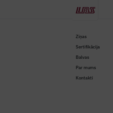
Atpakaļ
Sākums
Visas ziņas
Nozares vēstis
Covid-19 seku pārvarēšanai ir svarīgi atbalstīt un paplašināt “Altum”
Ziņas
mājokļu garantiju programmu
Sertifikācija
Nozares vēstis
Balvas
Covid-19 seku pārvarēšanai ir
Par mums
svarīgi atbalstīt un paplašināt
Kontakti
“Altum” mājokļu garantiju
programmu
Publicēts: 29.06.2020
Skatījumi: 497
majas_draudzigas