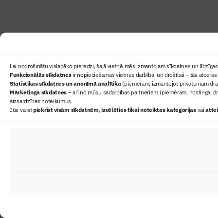
Lai nodrošinātu vislabāko pieredzi, šajā vietnē mēs izmantojam sīkdatnes un līdzīgas 
Funkcionālās sīkdatnes
ir nepieciešamas vietnes darbībai un drošībai – tās atceras 
Statistikas sīkdatnes un anonīmā analītika
(piemēram, izmantojot privātumam draudz
Mārketinga sīkdatnes
– arī no mūsu sadarbības partneriem (piemēram, hostinga, dr
aizsardzības noteikumus.
Jūs varat
piekrist visām sīkdatnēm
,
izvēlēties tikai noteiktas kategorijas
vai
atte