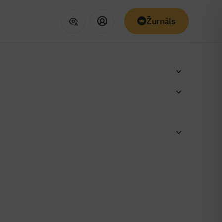
Žurnāls
ības