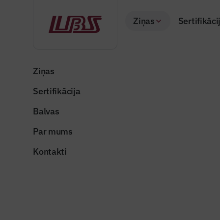
Ziņas
Sertifikāci
Atpakaļ
Sākums
Visas ziņas
Nozares vēstis
Apstiprina “Rīgas 
Ziņas
Sertifikācija
Valsts un pašvaldība
Apstiprin
Balvas
rezultātu
Par mums
Publicēts: 29.06.20
Kontakti
rigas_udens-1
Dalīties: