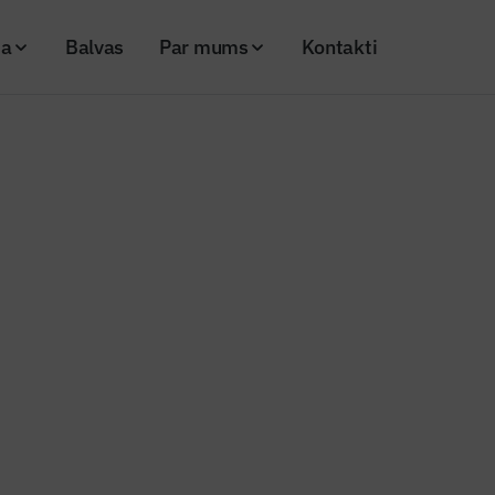
ja
Balvas
Par mums
Kontakti
ūdens” 2019.gada darbības rezultātu izvērtējumu un gada pārskatu
s ziņas
a “Rīgas ūdens” 2019.gada darb
 izvērtējumu un gada pārskatu
20
Skatījumi: 553
Kopēt linku