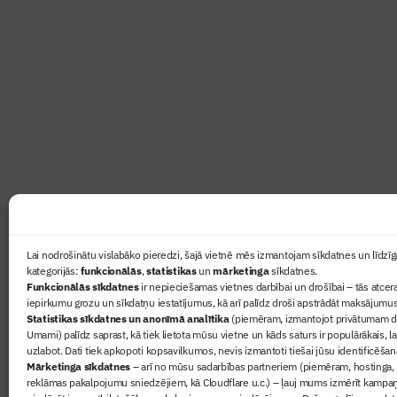
Abonē žurnālu “Būvinženie
Žurnāls Būvinženieris ir rokasgrāmata būv
lasāmviela par būvniecību ikvienam
Ziņas
Lai nodrošinātu vislabāko pieredzi, šajā vietnē mēs izmantojam sīkdatnes un līdzīga
kategorijās:
funkcionālās
,
statistikas
un
mārketinga
sīkdatnes.
Sertifikā
Funkcionālās sīkdatnes
ir nepieciešamas vietnes darbībai un drošībai – tās atcera
Žurnāls 
iepirkumu grozu un sīkdatņu iestatījumus, kā arī palīdz droši apstrādāt maksājumus
Statistikas sīkdatnes un anonīmā analītika
(piemēram, izmantojot privātumam dr
Būvindus
Umami) palīdz saprast, kā tiek lietota mūsu vietne un kāds saturs ir populārākais, l
Par mu
uzlabot. Dati tiek apkopoti kopsavilkumos, nevis izmantoti tiešai jūsu identificēšan
Mārketinga sīkdatnes
– arī no mūsu sadarbības partneriem (piemēram, hostinga,
reklāmas pakalpojumu sniedzējiem, kā Cloudflare u.c.) – ļauj mums izmērīt kampa