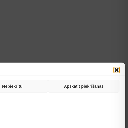
Uzzināt vairāk
Abonēt žurnālu
Nepiekrītu
Apskatīt piekrišanas