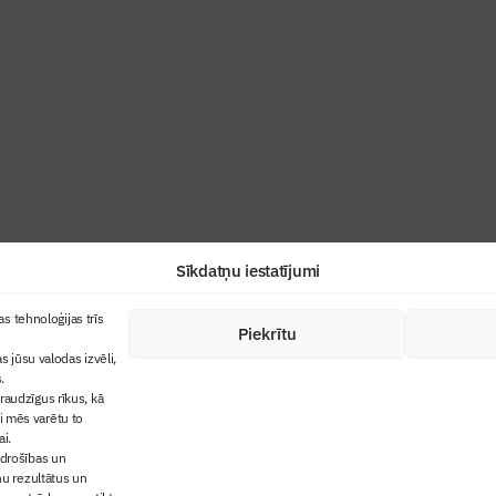
ris”
industrijas profesionāļiem un aizraujoša
Sīkdatņu iestatījumi
+371 67845910
s tehnoloģijas trīs
Piekrītu
cija
+371 26461816
s jūsu valodas izvēli,
lbs@blbs.lv
"Būvinženieris"
.
audzīgus rīkus, kā
trijas balvas
ai mēs varētu to
ms
ai.
 drošības un
ņu rezultātus un