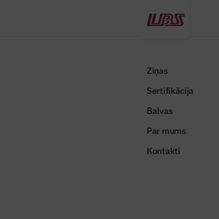
Atpakaļ
Sākums
Visas ziņas
Nozares vēstis
Nesaskaņota pārbūve var samazināt dzīvokļa vērtību
Ziņas
Sertifikācija
Nozares vēstis
Nesaskaņota pārbūve var
Balvas
samazināt dzīvokļa vērtību
Par mums
Publicēts: 20.03.2026
Skatījumi: 214
Kontakti
Foto ilustratīvs
Dalīties:
Kopēt linku