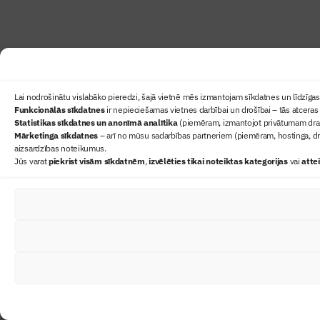
Lai nodrošinātu vislabāko pieredzi, šajā vietnē mēs izmantojam sīkdatnes un līdzīgas 
Funkcionālās sīkdatnes
ir nepieciešamas vietnes darbībai un drošībai – tās atceras 
Statistikas sīkdatnes un anonīmā analītika
(piemēram, izmantojot privātumam draudz
Mārketinga sīkdatnes
– arī no mūsu sadarbības partneriem (piemēram, hostinga, dr
aizsardzības noteikumus.
Jūs varat
piekrist visām sīkdatnēm
,
izvēlēties tikai noteiktas kategorijas
vai
atte