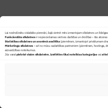
Lai nodrošinātu vislabāko pieredzi, šajā vietnē mēs izmantojam sīkdatnes un līdzīgas 
Funkcionālās sīkdatnes
ir nepieciešamas vietnes darbībai un drošībai – tās atceras 
Statistikas sīkdatnes un anonīmā analītika
(piemēram, izmantojot privātumam draudz
Mārketinga sīkdatnes
– arī no mūsu sadarbības partneriem (piemēram, hostinga, dr
aizsardzības noteikumus.
Jūs varat
piekrist visām sīkdatnēm
,
izvēlēties tikai noteiktas kategorijas
vai
atte