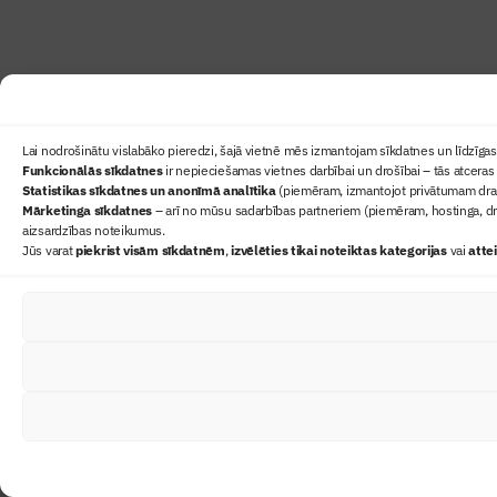
Lai nodrošinātu vislabāko pieredzi, šajā vietnē mēs izmantojam sīkdatnes un līdzīgas 
Funkcionālās sīkdatnes
ir nepieciešamas vietnes darbībai un drošībai – tās atceras 
Statistikas sīkdatnes un anonīmā analītika
(piemēram, izmantojot privātumam draudz
Mārketinga sīkdatnes
– arī no mūsu sadarbības partneriem (piemēram, hostinga, dr
aizsardzības noteikumus.
Jūs varat
piekrist visām sīkdatnēm
,
izvēlēties tikai noteiktas kategorijas
vai
atte