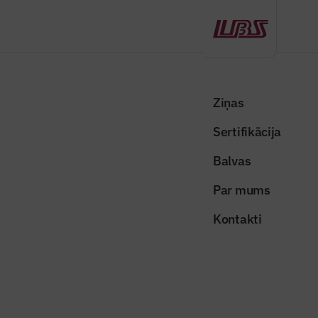
Atpakaļ
Sākums
Visas ziņas
Nozares vēstis
OECD: Latvijā jāatjauno dzīvojamais fonds; vajadzīga skaidra mājokļu
Ziņas
politika
Sertifikācija
Valsts un pašvaldības ziņas
Balvas
OECD: Latvijā jāatjauno
Par mums
dzīvojamais fonds; vajadzīga
Kontakti
skaidra mājokļu politika
Publicēts: 18.06.2020
Skatījumi: 934
oedc