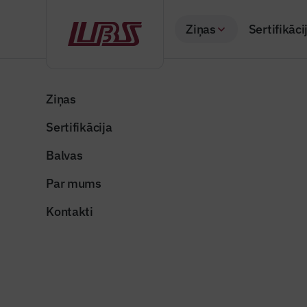
Ziņas
Sertifikāci
Atpakaļ
Sākums
Visas ziņas
Nozares vēstis
Ogres novadā īsteno
Ziņas
Sertifikācija
Nozares vēstis
Ogres nov
Balvas
līdzdalīb
Par mums
Publicēts: 09.06.20
Kontakti
Publicitātes foto
Dalīties: