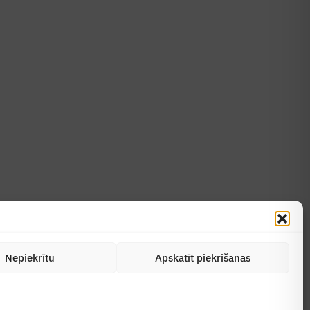
Uzzināt vairāk
Abonēt žurnālu
Nepiekrītu
Apskatīt piekrišanas