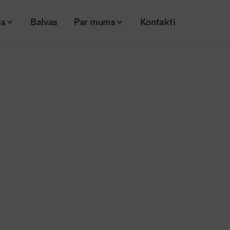
ja
Balvas
Par mums
Kontakti
ti vairāki iedzīvotāju līdzdalības budžeta projekti
adā īstenoti vairāki iedzīvotāju
as budžeta projekti
26
Skatījumi: 144
Kopēt linku