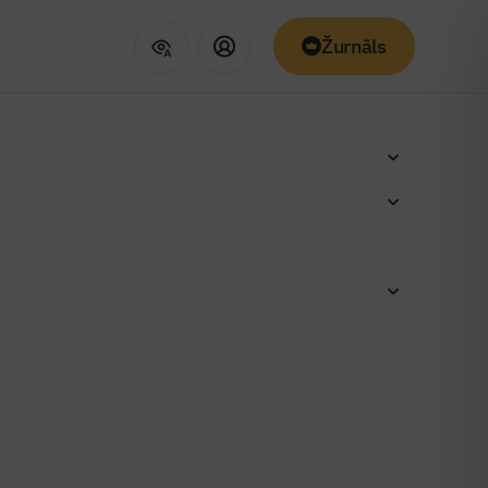
Žurnāls