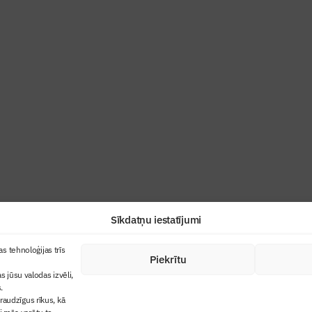
ris”
industrijas profesionāļiem un aizraujoša
Sīkdatņu iestatījumi
+371 67845910
s tehnoloģijas trīs
Piekrītu
cija
+371 26461816
s jūsu valodas izvēli,
lbs@blbs.lv
"Būvinženieris"
.
audzīgus rīkus, kā
trijas balvas