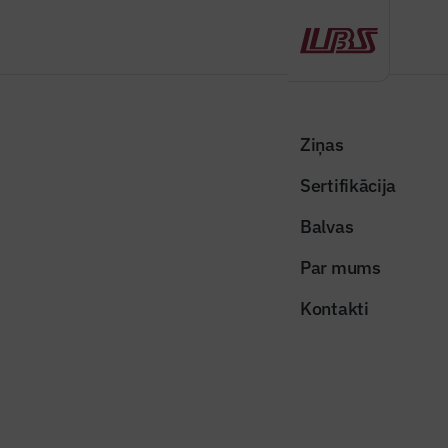
Atpakaļ
Sākums
Visas ziņas
Nozares vēstis
Papildus finansējuma ietvaros sākti būvdarbi deviņos valsts autoceļu
Ziņas
posmos
Sertifikācija
Valsts un pašvaldības ziņas
Balvas
Papildus finansējuma ietvaros
Par mums
sākti būvdarbi deviņos valsts
Kontakti
autoceļu posmos
Publicēts: 15.07.2020
Skatījumi: 514
vidzemes-sosejas-senites-posma-cela-remontdarbi-50977945