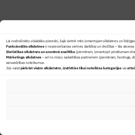
Lai nodrošinātu vislabāko pieredzi, šajā vietnē mēs izmantojam sīkdatnes un līdzīgas 
Funkcionālās sīkdatnes
ir nepieciešamas vietnes darbībai un drošībai – tās atceras 
Statistikas sīkdatnes un anonīmā analītika
(piemēram, izmantojot privātumam draudz
Mārketinga sīkdatnes
– arī no mūsu sadarbības partneriem (piemēram, hostinga, dr
aizsardzības noteikumus.
Jūs varat
piekrist visām sīkdatnēm
,
izvēlēties tikai noteiktas kategorijas
vai
atte