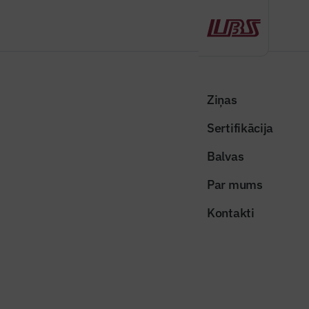
Atpakaļ
Sākums
Visas ziņas
Nozares vēstis
Pārbūvēs tiltus Ādažu novadā pie Podniekiem un Dobeles novadā pie
Ziņas
Augstkalnes
Sertifikācija
Nozares vēstis
Balvas
Pārbūvēs tiltus Ādažu novadā pie
Par mums
Podniekiem un Dobeles novadā
Kontakti
pie Augstkalnes
Publicēts: 01.04.2026
Skatījumi: 268
Publicitātes foto