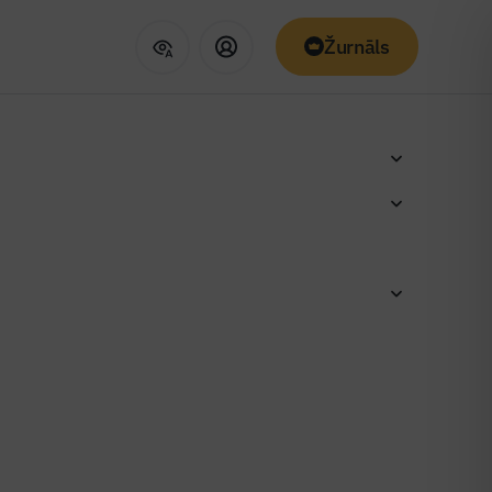
Žurnāls
par