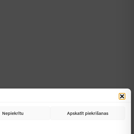
Uzzināt vairāk
Abonēt žurnālu
Nepiekrītu
Apskatīt piekrišanas