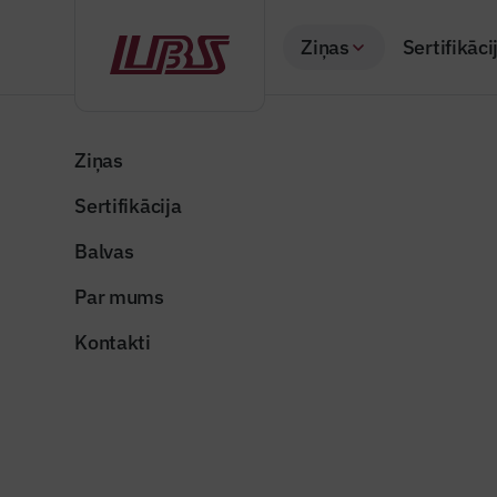
Ziņas
Sertifikāci
Atpakaļ
Sākums
Visas ziņas
Nozares vēstis
Pašvaldības un VNĪ
Ziņas
Sertifikācija
Nozares vēstis
Pašvaldīb
Balvas
kopīgu da
Par mums
Publicēts: 03.02.20
Kontakti
Dalīties: