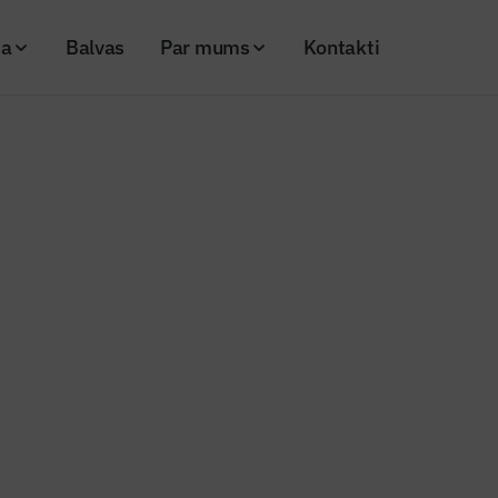
ja
Balvas
Par mums
Kontakti
 paraksta vienošanās par kopīgu dalību PPP programmas 1. lotē
as un VNĪ paraksta vienošanās 
lību PPP programmas 1. lotē
26
Skatījumi: 324
Kopēt linku