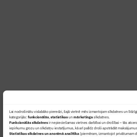
Abonē žurnālu “Būvinženie
Žurnāls Būvinženieris ir rokasgrāmata būv
lasāmviela par būvniecību ikvienam
Ziņas
Lai nodrošinātu vislabāko pieredzi, šajā vietnē mēs izmantojam sīkdatnes un līdzīga
kategorijās:
funkcionālās
,
statistikas
un
mārketinga
sīkdatnes.
Sertifikā
Funkcionālās sīkdatnes
ir nepieciešamas vietnes darbībai un drošībai – tās atcera
Žurnāls 
iepirkumu grozu un sīkdatņu iestatījumus, kā arī palīdz droši apstrādāt maksājumus
Statistikas sīkdatnes un anonīmā analītika
(piemēram, izmantojot privātumam dr
Būvindus