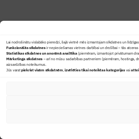
Lai nodrošinātu vislabāko pieredzi, šajā vietnē mēs izmantojam sīkdatnes un līdzīgas 
Funkcionālās sīkdatnes
ir nepieciešamas vietnes darbībai un drošībai – tās atceras 
Statistikas sīkdatnes un anonīmā analītika
(piemēram, izmantojot privātumam draudz
Mārketinga sīkdatnes
– arī no mūsu sadarbības partneriem (piemēram, hostinga, dr
aizsardzības noteikumus.
Jūs varat
piekrist visām sīkdatnēm
,
izvēlēties tikai noteiktas kategorijas
vai
atte