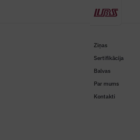
Atpakaļ
Sākums
Visas ziņas
Nozares vēstis
Noslēgušies pārbūves darbi SIA “Rīgas veselības centrs” filiālē
Ziņas
“Iļģuciems”
Sertifikācija
Nozares vēstis
Balvas
Noslēgušies pārbūves darbi SIA
Par mums
“Rīgas veselības centrs” filiālē
Kontakti
“Iļģuciems”
Publicēts: 09.06.2026
Skatījumi: 149
Publicitātes foto