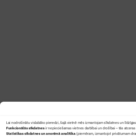
Lai nodrošinātu vislabāko pieredzi, šajā vietnē mēs izmantojam sīkdatnes un līdzīgas 
Funkcionālās sīkdatnes
ir nepieciešamas vietnes darbībai un drošībai – tās atceras 
Statistikas sīkdatnes un anonīmā analītika
(piemēram, izmantojot privātumam draudz