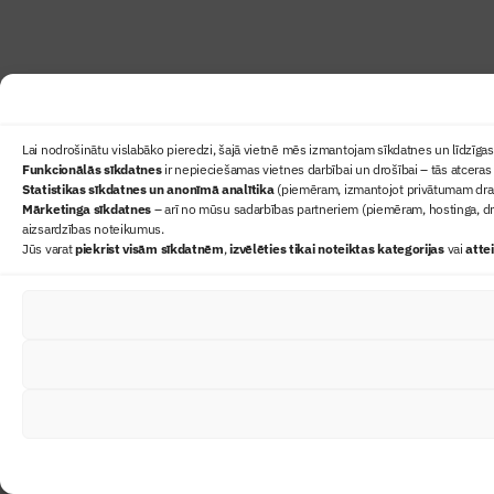
Lai nodrošinātu vislabāko pieredzi, šajā vietnē mēs izmantojam sīkdatnes un līdzīgas 
Funkcionālās sīkdatnes
ir nepieciešamas vietnes darbībai un drošībai – tās atceras 
Statistikas sīkdatnes un anonīmā analītika
(piemēram, izmantojot privātumam draudz
Mārketinga sīkdatnes
– arī no mūsu sadarbības partneriem (piemēram, hostinga, dr
aizsardzības noteikumus.
Jūs varat
piekrist visām sīkdatnēm
,
izvēlēties tikai noteiktas kategorijas
vai
atte